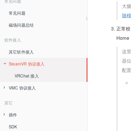
常见问题
大
连接和使用
硬件信息列表
连接
常见问题
随
视频教程
硬件连接预览
动捕参数
磁场问题总结
正常校
3D预览区
骨架设置
Hom
软件接入
配置
这里
其它软件接入
器位
SteamVR 协议接入
配
VRChat 接入
VMC 协议接入
warudo 接入
其它
插件
SDK
Blender