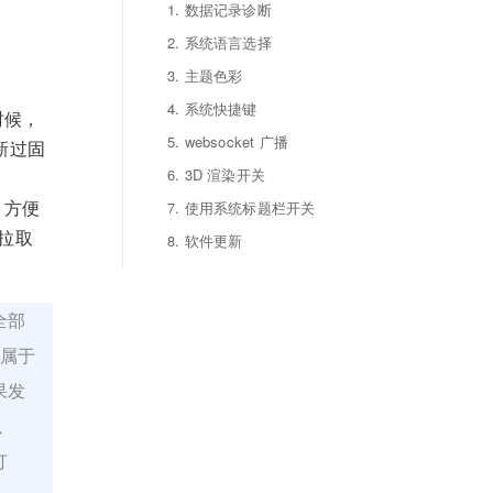
1. 数据记录诊断
2. 系统语言选择
3. 主题色彩
4. 系统快捷键
时候，
5. websocket 广播
新过固
6. 3D 渲染开关
，方便
7. 使用系统标题栏开关
拉取
8. 软件更新
全部
动属于
果发
以
打