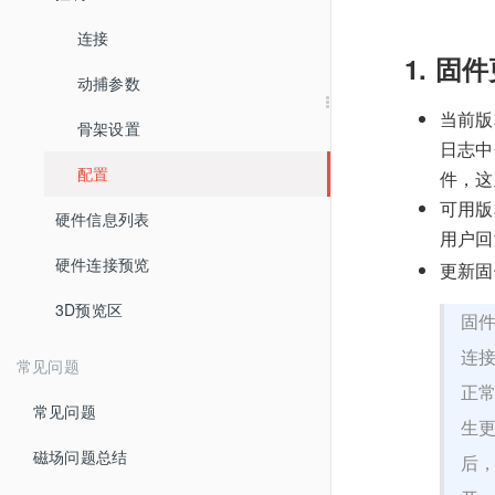
连接和使用
连接
1. 固
视频教程
动捕参数
当前版
骨架设置
日志中
配置
件，这
可用版
硬件信息列表
用户
硬件连接预览
更新固
3D预览区
固
连
常见问题
正
常见问题
生更
磁场问题总结
后